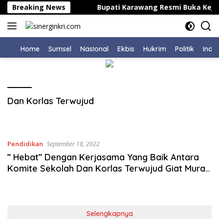
Langsung
epsek di Bahodopi
Breaking News
Bupati Karawang Resmi Buka Kejua
ke
konten
Home
Sumsel
NasIonal
Ekbis
Hukrim
Politik
Indu
Dan Korlas Terwujud
Pendidikan
September 18, 2022
” Hebat” Dengan Kerjasama Yang Baik Antara
Komite Sekolah Dan Korlas Terwujud Giat Mural
Kurikulum Merdeka
Selengkapnya