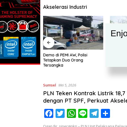
Akselerasi Industri
Enjo
awang Berikan
Demo di PEMI AW, Polisi
Bupati K
 Kalsium Sebagai
Tetapkan Dua Orang
Penertib
runan Angka
Tersangka
Karawang
ara Serentak di 30
Komitme
Sumsel
Mei 5, 2026
PLN Teken Kontrak Listrik 18,
dengan PT SPF, Perkuat Aksele
Industri di Ogan Ilir
F
T
W
Li
T
S
ac
w
h
n
el
h
Ogan Ilir, sinerginkri – PLN Unit Pelaksana Pela