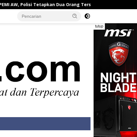
AW, Polisi Tetapkan Dua Orang Tersangka
Bupati Kar
tutup