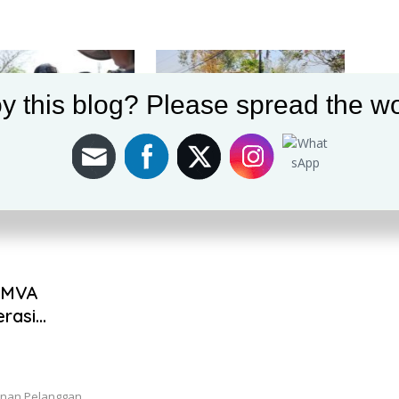
y this blog? Please spread the wo
arawang Pimpin
Langit Biru Indonesia Asri
Satla
an Bangli di GT
Minggu Ke-5, Anggota DPRD
Siga
 Timur, Wujud dari
dan DPC Partai Demokrat
Alam
n Penataan Kawasan
Karawang Bersama Warga
Moto
Gelar Kerja Bakti Bersihkan
Area TPU Leuweung Djati
7 MVA
rasi
yanan Pelanggan