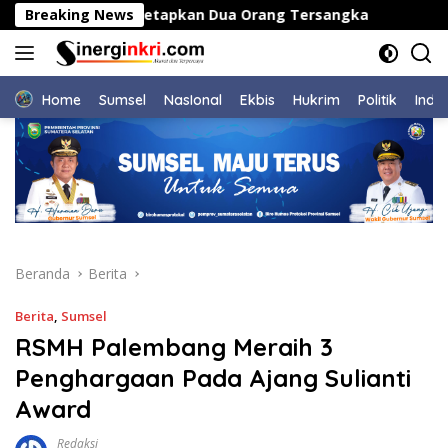
Langsung
 AW, Polisi Tetapkan Dua Orang Tersangka
Breaking News
Bupati Ka
ke
konten
Home
Sumsel
NasIonal
Ekbis
Hukrim
Politik
Indu
Beranda
Berita
Berita
,
Sumsel
RSMH Palembang Meraih 3
Penghargaan Pada Ajang Sulianti
Award
Redaksi