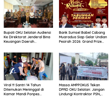
Bupati OKU Selatan Audiensi
Bank Sumsel Babel Cabang
Ke Direktorat Jenderal Bina
Muaradua Siap Gelar Undian
Keuangan Daerah
Pesirah 2026: Grand Prize
Kemendagri
Mobil Menanti Nasabah
Viral !!! Santri 14 Tahun
Massa AMPPOKUS Tekan
Ditemukan Meninggal di
DPRD OKU Selatan: Jangan
Kamar Mandi Ponpes
Lindungi Kontraktor PSN,
Raudlatul Qur’an OKU
Segera Usut Dugaan
Selatan
Pengemplangan Pajak