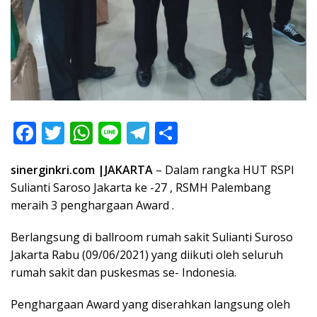
F
T
W
Li
T
S
ac
w
h
n
el
h
sinerginkri.com |JAKARTA
– Dalam rangka HUT RSPI
e
itt
at
e
e
ar
Sulianti Saroso Jakarta ke -27 , RSMH Palembang
b
er
s
gr
e
meraih 3 penghargaan Award .
o
A
a
Berlangsung di ballroom rumah sakit Sulianti Suroso
o
p
m
Jakarta Rabu (09/06/2021) yang diikuti oleh seluruh
k
p
rumah sakit dan puskesmas se- Indonesia.
Penghargaan Award yang diserahkan langsung oleh