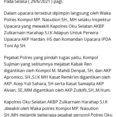
o
A
a
Pada Selasa ( 29/6/2021 ) pagi.
o
p
m
Dalam upacara tersebut dipimpin langsung oleh Waka
k
p
Polres Kompol MP. Nasution SH., MH selaku Inspektur
Upacara yang mewakili Kapolres Oku Selatan AKBP
Zulkarnain Harahap S.I.K Adapun Untuk Perwira
Upacara AKP Hardan. HS dan Komandan Upacara IPDA
Toni Aji SH.
Pejabat Polres yang pindah tugas yaitu, Kompol
Sujiman yang seblumnya mejabat Kabak Ren
digantikan oleh Kompol M. Mahdi Denpat, SH, dan AKP
Apromico, SH.,S.I.K MH Kasat Remkrim digantikan oleh
AKP. Acep Yuli Sahara, SH serta Kasat Samapta AKP
Alvian, SE.,MM digantikan oleh AKP.Zulkifli.,SH.,M.Hum.
Kapolres Oku Selatan AKBP Zulkarnain Harahap S.I.K
,diwakili oleh Waka polres Kompol MP. Nasution
SH.,MH melantik beberapa pejabat personil Polres Oku