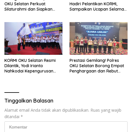
OKU Selatan Perkuat
Hadiri Pelantikan KORMI,
Silaturahmi dan Siapkan
Sampaikan Ucapan Selamat
Program Strategis Menuju
kepada Pengurus Baru
2027
KORMI OKU Selatan Resmi
Prestasi Gemilang! Polres
Dilantik, Yodi Irianto
OKU Selatan Borong Empat
Nahkodai Kepengurusan
Penghargaan dan Rebut
2026–2030
Juara Umum Polda Sumsel
Tinggalkan Balasan
Alamat email Anda tidak akan dipublikasikan.
Ruas yang wajib
ditandai
*