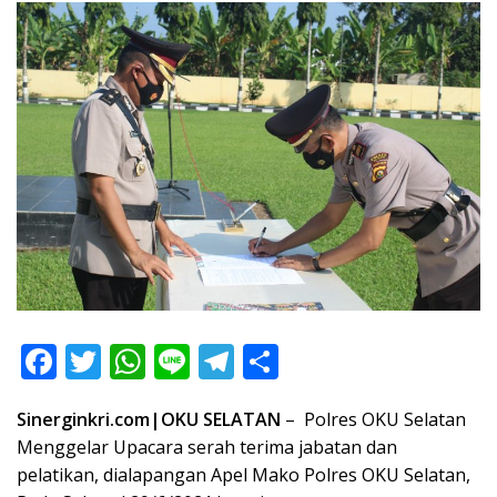
F
T
W
Li
T
S
ac
w
h
n
el
h
Sinerginkri.com|OKU SELATAN
– Polres OKU Selatan
e
itt
at
e
e
ar
Menggelar Upacara serah terima jabatan dan
b
er
s
gr
e
pelatikan, dialapangan Apel Mako Polres OKU Selatan,