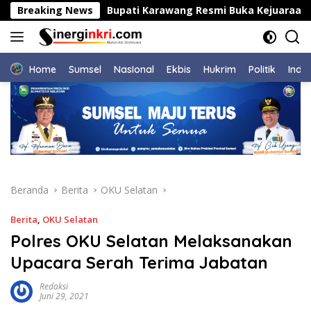
Langsung
hodopi
Breaking News
Bupati Karawang Resmi Buka Kejuaraan Nasion
ke
konten
Home
Sumsel
NasIonal
Ekbis
Hukrim
Politik
Indu
Beranda
Berita
OKU Selatan
Berita
,
OKU Selatan
Polres OKU Selatan Melaksanakan
Upacara Serah Terima Jabatan
Redaksi
Juni 29, 2021