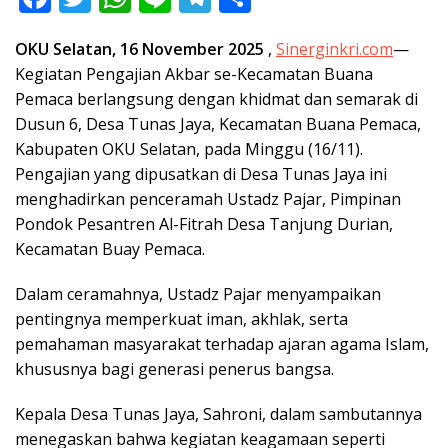
ac
w
h
n
el
h
OKU Selatan, 16 November 2025
,
Sinerginkri.com
—
e
itt
at
e
e
ar
Kegiatan Pengajian Akbar se-Kecamatan Buana
b
er
s
gr
e
Pemaca berlangsung dengan khidmat dan semarak di
o
A
a
Dusun 6, Desa Tunas Jaya, Kecamatan Buana Pemaca,
o
p
m
Kabupaten OKU Selatan, pada Minggu (16/11).
Pengajian yang dipusatkan di Desa Tunas Jaya ini
k
p
menghadirkan penceramah Ustadz Pajar, Pimpinan
Pondok Pesantren Al-Fitrah Desa Tanjung Durian,
Kecamatan Buay Pemaca.
Dalam ceramahnya, Ustadz Pajar menyampaikan
pentingnya memperkuat iman, akhlak, serta
pemahaman masyarakat terhadap ajaran agama Islam,
khususnya bagi generasi penerus bangsa.
Kepala Desa Tunas Jaya, Sahroni, dalam sambutannya
menegaskan bahwa kegiatan keagamaan seperti