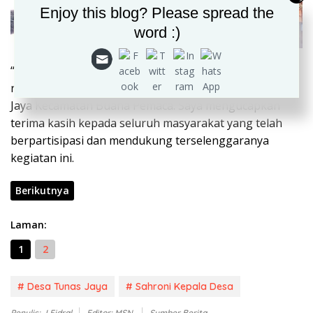
Enjoy this blog? Please spread the
word :)
“Pengajian Akbar Rutin Bulan ini sendiri sebagai tuan
rumah kelompok majelis ta’qlim dusun 6 desa Tunas
Jaya Kecamatan Buana Pemaca. Saya mengucapkan
terima kasih kepada seluruh masyarakat yang telah
berpartisipasi dan mendukung terselenggaranya
kegiatan ini.
Berikutnya
Laman:
1
2
# Desa Tunas Jaya
# Sahroni Kepala Desa
Penulis: J.Fidral
Editor: MSN
Sumber Berita