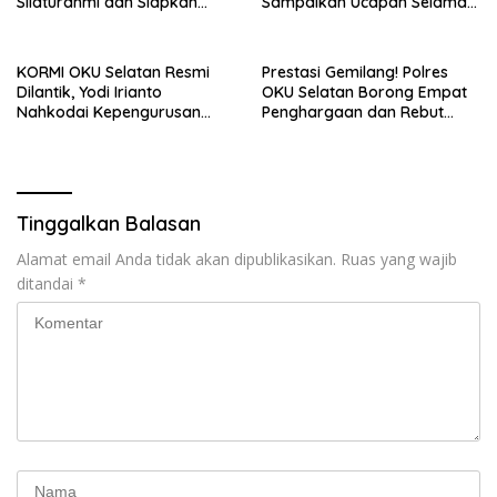
Silaturahmi dan Siapkan
Sampaikan Ucapan Selamat
Program Strategis Menuju
kepada Pengurus Baru
2027
KORMI OKU Selatan Resmi
Prestasi Gemilang! Polres
Dilantik, Yodi Irianto
OKU Selatan Borong Empat
Nahkodai Kepengurusan
Penghargaan dan Rebut
2026–2030
Juara Umum Polda Sumsel
Tinggalkan Balasan
Alamat email Anda tidak akan dipublikasikan.
Ruas yang wajib
ditandai
*