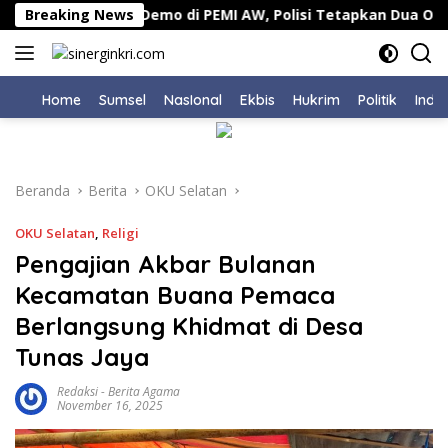
Langsung
tan
Breaking News
Demo di PEMI AW, Polisi Tetapkan Dua Orang Ter
ke
konten
Home
Sumsel
NasIonal
Ekbis
Hukrim
Politik
Indu
Beranda
Berita
OKU Selatan
OKU Selatan
,
Religi
Pengajian Akbar Bulanan
Kecamatan Buana Pemaca
Berlangsung Khidmat di Desa
Tunas Jaya
Redaksi
-
Berita Agama
November 16, 2025