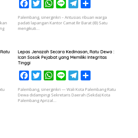
k
p
F
T
W
Li
T
S
ac
w
h
n
el
h
Palembang, sinerginkri – Antusias ribuan warga
e
itt
at
e
e
ar
ikan
padati lapangan Kantor Camat Ilir Barat (IB) Satu
ang
mengikuti…
b
er
s
gr
e
o
A
a
o
p
m
 Ratu
Lepas Jenazah Secara Kedinasan, Ratu Dewa :
Ican Sosok Pejabat yang Memiliki Integritas
k
p
Tinggi
F
T
W
Li
T
S
ac
w
h
n
el
h
atu
Palembang, sinerginkri — Wali Kota Palembang Ratu
e
itt
at
e
e
ar
Dewa didampingi Sekretaris Daerah (Sekda) Kota
Palembang Aprizal…
b
er
s
gr
e
o
A
a
o
p
m
k
p