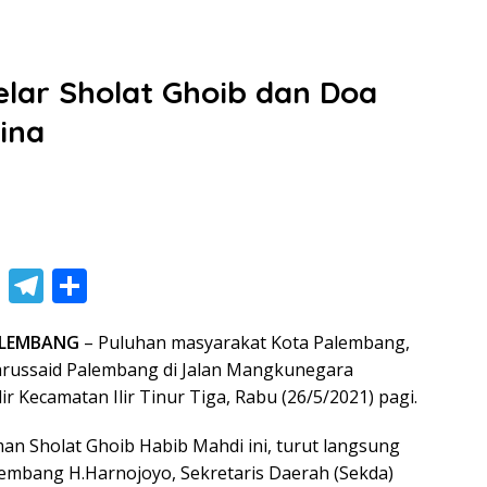
lar Sholat Ghoib dan Doa
ina
Li
T
S
n
el
h
PALEMBANG
– Puluhan masyarakat Kota Palembang,
e
e
ar
russaid Palembang di Jalan Mangkunegara
gr
e
ir Kecamatan Ilir Tinur Tiga, Rabu (26/5/2021) pagi.
a
man Sholat Ghoib Habib Mahdi ini, turut langsung
m
alembang H.Harnojoyo, Sekretaris Daerah (Sekda)