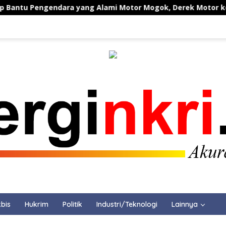
engendara yang Alami Motor Mogok, Derek Motor ke SPBU Te
bis
Hukrim
Politik
Industri/Teknologi
Lainnya