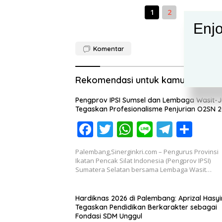
1
2
Enjo
Komentar
Rekomendasi untuk kamu
Pengprov IPSI Sumsel dan Lembaga Wasit-J
Tegaskan Profesionalisme Penjurian O2SN 
F
T
W
Li
T
S
ac
w
h
n
el
h
Palembang,Sinerginkri.com – Pengurus Provinsi
e
itt
at
e
e
ar
Ikatan Pencak Silat Indonesia (Pengprov IPSI)
Sumatera Selatan bersama Lembaga Wasit…
b
er
s
gr
e
o
A
a
Hardiknas 2026 di Palembang: Aprizal Hasy
o
p
m
Tegaskan Pendidikan Berkarakter sebagai
Fondasi SDM Unggul