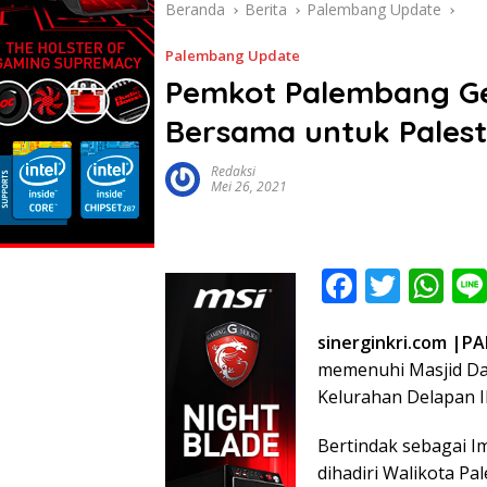
Beranda
Berita
Palembang Update
Palembang Update
Pemkot Palembang Ge
Bersama untuk Palest
Redaksi
Mei 26, 2021
F
T
W
ac
w
h
sinerginkri.com |
e
itt
at
memenuhi Masjid Da
b
er
s
Kelurahan Delapan Il
o
A
Bertindak sebagai I
o
p
dihadiri Walikota P