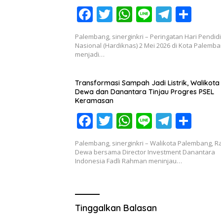
k
p
F
T
W
Li
T
S
ac
w
h
n
el
h
Palembang, sinerginkri – Peringatan Hari Pendid
e
itt
at
e
e
ar
Nasional (Hardiknas) 2 Mei 2026 di Kota Palemb
menjadi…
b
er
s
gr
e
o
A
a
Transformasi Sampah Jadi Listrik, Walikota
o
p
m
Dewa dan Danantara Tinjau Progres PSEL
Keramasan
k
p
F
T
W
Li
T
S
ac
w
h
n
el
h
Palembang, sinerginkri – Walikota Palembang, R
e
itt
at
e
e
ar
Dewa bersama Director Investment Danantara
Indonesia Fadli Rahman meninjau…
b
er
s
gr
e
o
A
a
o
p
m
Tinggalkan Balasan
k
p