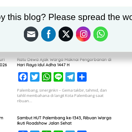
y this blog? Please spread the wo
uri
Ratu Dewa Ajak Warga Maknai Pengorbanan di
2026
Hari Raya Idul Adha 1447 H
F
T
W
Li
T
S
ac
w
h
n
el
h
Palembang, sinerginkri – Gema takbir, tahmid, dan
e
itt
at
e
e
ar
tahlil membahana di langit Kota Palembang saat
ribuan…
b
er
s
gr
e
o
A
a
im
Sambut HUT Palembang ke-1343, Ribuan Warga
o
p
m
Ikuti Roadshow Jalan Sehat