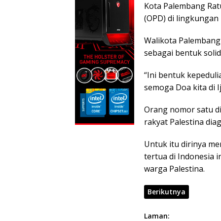
k
p
Kota Palembang Rat
(OPD) di lingkungan
Walikota Palembang
sebagai bentuk soli
“Ini bentuk kepeduli
semoga Doa kita di I
Orang nomor satu di 
rakyat Palestina diag
Untuk itu dirinya m
tertua di Indonesia
warga Palestina.
Berikutnya
Laman: