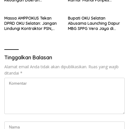
Keuangan Daerah
Kamar Mandi Ponpes
Kemendagri
Raudlatul Qur’an OKU
Selatan
Massa AMPPOKUS Tekan
Bupati OKU Selatan
DPRD OKU Selatan: Jangan
Abusama Launching Dapur
Lindungi Kontraktor PSN,
MBG SPPG Vera Jaya di
Segera Usut Dugaan
Runjung Agung
Pengemplangan Pajak
Tinggalkan Balasan
Alamat email Anda tidak akan dipublikasikan.
Ruas yang wajib
ditandai
*