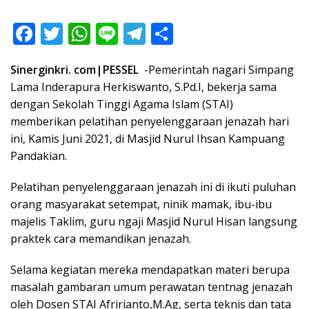
F
T
W
Li
T
S
ac
w
h
n
el
h
Sinerginkri. com|PESSEL
-Pemerintah nagari Simpang
e
itt
at
e
e
ar
Lama Inderapura Herkiswanto, S.Pd.I, bekerja sama
b
er
s
gr
e
dengan Sekolah Tinggi Agama Islam (STAI)
o
A
a
memberikan pelatihan penyelenggaraan jenazah hari
o
p
m
ini, Kamis Juni 2021, di Masjid Nurul Ihsan Kampuang
Pandakian.
k
p
Pelatihan penyelenggaraan jenazah ini di ikuti puluhan
orang masyarakat setempat, ninik mamak, ibu-ibu
majelis Taklim, guru ngaji Masjid Nurul Hisan langsung
praktek cara memandikan jenazah.
Selama kegiatan mereka mendapatkan materi berupa
masalah gambaran umum perawatan tentnag jenazah
oleh Dosen STAI Afririanto,M.Ag, serta teknis dan tata