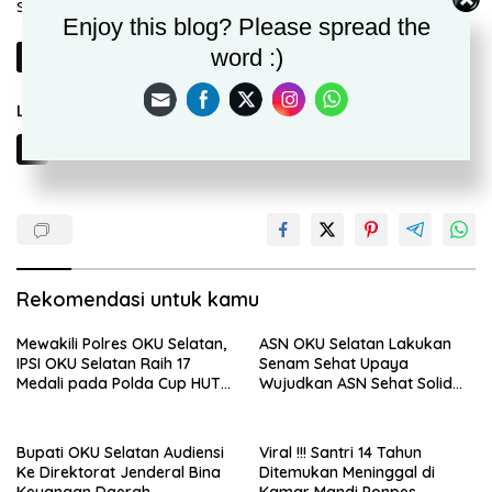
sala seorang ninik mamak di Inderapura.
Enjoy this blog? Please spread the
word :)
Berikutnya
Laman:
1
2
Rekomendasi untuk kamu
Mewakili Polres OKU Selatan,
ASN OKU Selatan Lakukan
IPSI OKU Selatan Raih 17
Senam Sehat Upaya
Medali pada Polda Cup HUT
Wujudkan ASN Sehat Solid
Bhayangkara ke-80
Produktif Menuju OKU
Selatan Berjaya
Bupati OKU Selatan Audiensi
Viral !!! Santri 14 Tahun
Ke Direktorat Jenderal Bina
Ditemukan Meninggal di