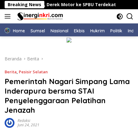
Langsung
ami Motor Mogok, Derek Motor ke SPBU Terdekat
Breaking News
LSM
ke
konten
Home
Sumsel
NasIonal
Ekbis
Hukrim
Politik
Indu
Beranda
Berita
Berita
,
Pesisir Selatan
Pemerintah Nagari Simpang Lama
Inderapura bersma STAI
Penyelenggaraan Pelatihan
Jenazah
Redaksi
Juni 24, 2021