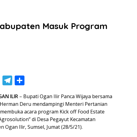
 Kabupaten Masuk Program
l
Li
T
S
n
el
h
GAN ILIR
– Bupati Ogan Ilir Panca Wijaya bersama
e
e
ar
 Herman Deru mendampingi Menteri Pertanian
gr
e
 membuka acara program Kick off Food Estate
a
 Agrosolution” di Desa Pegayut Kecamatan
m
Ogan Ilir, Sumsel, Jumat (28/5/21).