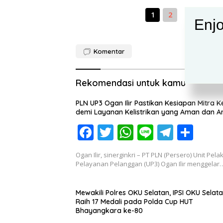
1
2
Enjo
Komentar
Rekomendasi untuk kamu
PLN UP3 Ogan Ilir Pastikan Kesiapan Mitra K
demi Layanan Kelistrikan yang Aman dan A
F
T
W
Li
T
S
ac
w
h
n
el
h
Ogan Ilir, sinerginkri – PT PLN (Persero) Unit Pel
e
itt
at
e
e
ar
Pelayanan Pelanggan (UP3) Ogan Ilir menggelar
b
er
s
gr
e
o
A
a
Mewakili Polres OKU Selatan, IPSI OKU Selat
Raih 17 Medali pada Polda Cup HUT
o
p
m
Bhayangkara ke-80