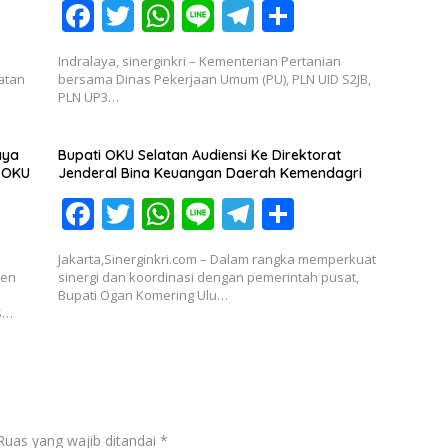
k
p
F
T
W
Li
T
S
ac
w
h
n
el
h
Indralaya, sinerginkri – Kementerian Pertanian
e
itt
at
e
e
ar
atan
bersama Dinas Pekerjaan Umum (PU), PLN UID S2JB,
PLN UP3…
b
er
s
gr
e
o
A
a
aya
Bupati OKU Selatan Audiensi Ke Direktorat
o
p
m
Jenderal Bina Keuangan Daerah Kemendagri
k
p
F
T
W
Li
T
S
ac
w
h
n
el
h
Jakarta,Sinerginkri.com – Dalam rangka memperkuat
e
itt
at
e
e
ar
ten
sinergi dan koordinasi dengan pemerintah pusat,
Bupati Ogan Komering Ulu…
b
er
s
gr
e
S…
o
A
a
o
p
m
k
p
Ruas yang wajib ditandai
*