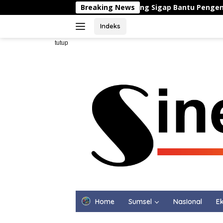
Langsung
Satlantas Polresta Karawang Sigap Bantu Pengendara yan
Breaking News
ke
konten
Indeks
tutup
Home
Sumsel
NasIonal
Ek