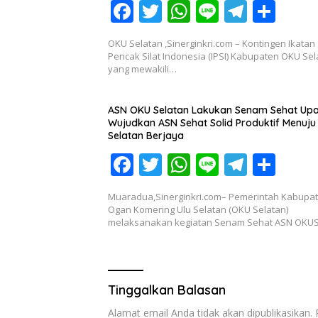
k
p
F
T
W
Li
T
S
ac
w
h
n
el
h
OKU Selatan ,Sinerginkri.com – Kontingen Ikatan
e
itt
at
e
e
ar
Pencak Silat Indonesia (IPSI) Kabupaten OKU Sel
yang mewakili…
b
er
s
gr
e
o
A
a
ASN OKU Selatan Lakukan Senam Sehat Up
o
p
m
Wujudkan ASN Sehat Solid Produktif Menuju OKU
Selatan Berjaya
k
p
F
T
W
Li
T
S
ac
w
h
n
el
h
Muaradua,Sinerginkri.com– Pemerintah Kabupa
e
itt
at
e
e
ar
Ogan Komering Ulu Selatan (OKU Selatan)
melaksanakan kegiatan Senam Sehat ASN OKU
b
er
s
gr
e
o
A
a
o
p
m
Tinggalkan Balasan
k
p
Alamat email Anda tidak akan dipublikasikan.