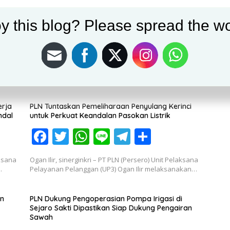
y this blog? Please spread the wo
erja
PLN Tuntaskan Pemeliharaan Penyulang Kerinci
ndal
untuk Perkuat Keandalan Pasokan Listrik
F
T
W
Li
T
S
ac
w
h
n
el
h
aksana
Ogan Ilir, sinerginkri – PT PLN (Persero) Unit Pelaksana
e
itt
at
e
e
ar
…
Pelayanan Pelanggan (UP3) Ogan Ilir melaksanakan…
b
er
s
gr
e
o
A
a
an
PLN Dukung Pengoperasian Pompa Irigasi di
Sejaro Sakti Dipastikan Siap Dukung Pengairan
o
p
m
Sawah