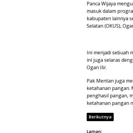
k
p
Panca Wijaya menguc
masuk dalam progra
kabupaten lainnya s
Selatan (OKUS), Oga
Ini menjadi sebuah mo
ini juga selaras den
Ogan Ilir.
Pak Mentan juga me
ketahanan pangan. M
penghasil pangan, m
ketahanan pangan n
Berikutnya
Laman: