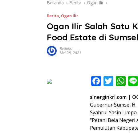
Beranda
Berita
Ogan Ilir
Berita
,
Ogan Ilir
Ogan Ilir Salah Satu
Food Estate di Sumse
Redaksi
Mei 28, 2021
F
T
W
ac
w
h
sinerginkri.com | O
e
itt
at
Gubernur Sumsel H.
b
er
s
Syahrul Yasin Limpo
o
A
“Petani Bela Negeri
o
p
Pemulutan Kabupaten 