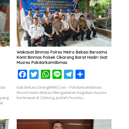
Wakasat Binmas Polres Metro Bekasi Bersama
Kanit Binmas Polsek Cikarang Barat Hadiri Giat
Musres Pokdarkamtibmas
F
T
W
Li
T
S
ac
w
h
n
el
h
ita
Kab Bekasi,SinergiNKRI.Com – Pokdarkamtibmas
e
itt
at
e
e
ar
Resort metro Bekasi Mengadakan Kegiatan musres
 yang
bertempat di Cibitung. Jumlah Peserta…
b
er
s
gr
e
al
o
A
a
o
p
m