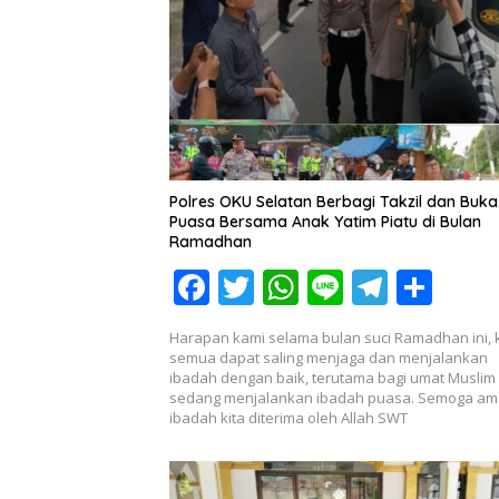
Polres OKU Selatan Berbagi Takzil dan Buka
Puasa Bersama Anak Yatim Piatu di Bulan
Ramadhan
F
T
W
Li
T
S
ac
w
h
n
el
h
Harapan kami selama bulan suci Ramadhan ini, k
e
itt
at
e
e
ar
semua dapat saling menjaga dan menjalankan
ibadah dengan baik, terutama bagi umat Muslim
b
er
s
gr
e
sedang menjalankan ibadah puasa. Semoga am
o
A
a
ibadah kita diterima oleh Allah SWT
o
p
m