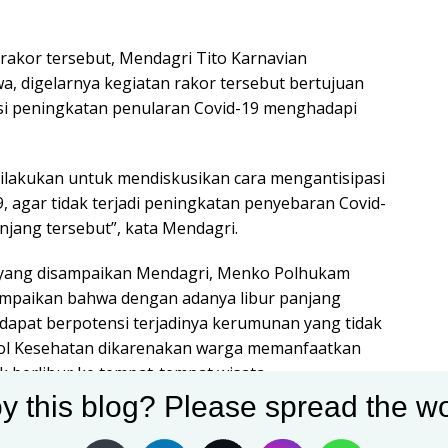
rakor tersebut, Mendagri Tito Karnavian
 digelarnya kegiatan rakor tersebut bertujuan
si peningkatan penularan Covid-19 menghadapi
 dilakukan untuk mendiskusikan cara mengantisipasi
, agar tidak terjadi peningkatan penyebaran Covid-
anjang tersebut”, kata Mendagri.
yang disampaikan Mendagri, Menko Polhukam
mpaikan bahwa dengan adanya libur panjang
dapat berpotensi terjadinya kerumunan yang tidak
l Kesehatan dikarenakan warga memanfaatkan
k berlibur ke tempat-tempat wisata.
y this blog? Please spread the wo
harus kita pikirkan agar dapat memberikan solusi dan
 terjadi kluster penularan yang baru”, ucapnya.