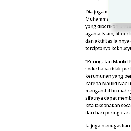
Dia juga menambahk
Muhammad SAW dari 
yang diberikan unt
agama Islam, libur 
dan aktifitas lainn
terciptanya kekhusy
“Peringatan Maulid
sederhana tidak per
kerumunan yang ber
karena Maulid Nabi
mengambil hikmahnya
sifatnya dapat memb
kita laksanakan sec
dari hari peringatan
Ia juga menegaskan 