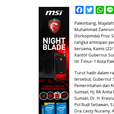
F
T
W
ac
w
h
Palembang, MajalahSi
e
itt
at
Muhammad Zamroni 
b
er
s
(Forkopimda) Prov.
S
o
A
rangka antisipasi pe
o
p
bersama, Kamis (22
Kantor Gubernur Sum
k
p
Ilir Timur-1 Kota Pa
Turut hadir dalam ra
tersebut, Gubernur S
Pemerintahan dan Ke
Sumsel, Hj.
RA Anita 
Sumsel, Dr. H. Kres
Pol Rudi Setiawan, S
Dra.
Lesty Nurainy, A