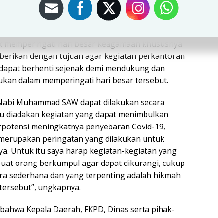
an bahwa libur dan Cuti bersama Maulid Nabi
tanggal 28 s.d 30 Oktober 2020 merupakan libur
uk memperingati hari besar keagamaan khususnya
diberikan dengan tujuan agar kegiatan perkantoran
ya dapat berhenti sejenak demi mendukung dan
ukan dalam memperingati hari besar tersebut.
 Nabi Muhammad SAW dapat dilakukan secara
lu diadakan kegiatan yang dapat menimbulkan
potensi meningkatnya penyebaran Covid-19,
 merupakan peringatan yang dilakukan untuk
. Untuk itu saya harap kegiatan-kegiatan yang
uat orang berkumpul agar dapat dikurangi, cukup
ara sederhana dan yang terpenting adalah hikmah
 tersebut”, ungkapnya.
bahwa Kepala Daerah, FKPD, Dinas serta pihak-