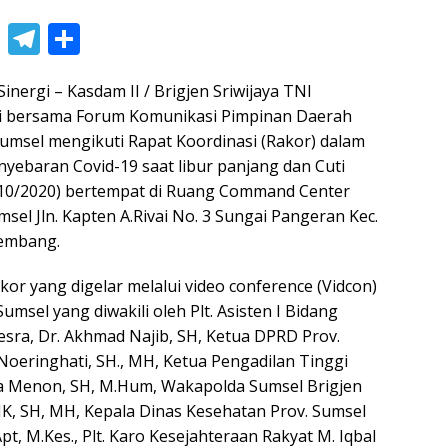
Li
T
S
n
el
h
nergi – Kasdam II / Brigjen Sriwijaya TNI
e
e
ar
bersama Forum Komunikasi Pimpinan Daerah
gr
e
umsel mengikuti Rapat Koordinasi (Rakor) dalam
a
nyebaran Covid-19 saat libur panjang dan Cuti
m
/10/2020) bertempat di Ruang Command Center
sel Jln.
Kapten A.Rivai No. 3 Sungai Pangeran Kec.
lembang.
kor yang digelar melalui video conference (Vidcon)
umsel yang diwakili oleh Plt.
Asisten I Bidang
sra, Dr. Akhmad Najib, SH, Ketua DPRD Prov.
Noeringhati, SH., MH, Ketua Pengadilan Tinggi
na Menon, SH, M.Hum, Wakapolda Sumsel Brigjen
.IK, SH, MH, Kepala Dinas Kesehatan Prov.
Sumsel
pt, M.Kes., Plt.
Karo Kesejahteraan Rakyat M. Iqbal