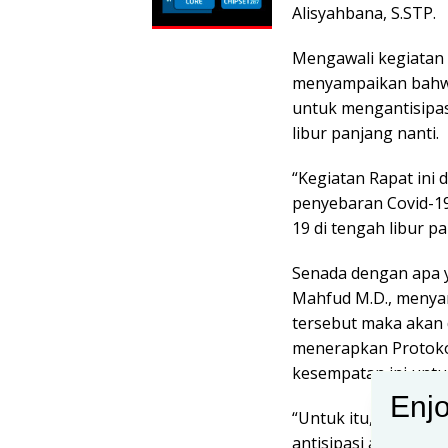
Alisyahbana, S.STP.
Mengawali kegiatan 
menyampaikan bahwa,
untuk mengantisipa
libur panjang nanti.
“Kegiatan Rapat ini
penyebaran Covid-19
19 di tengah libur p
Senada dengan apa 
Mahfud M.D., menya
tersebut maka akan 
menerapkan Protoko
kesempatan ini untu
Enjo
“Untuk itu, hal ini 
antisipasi agar tidak