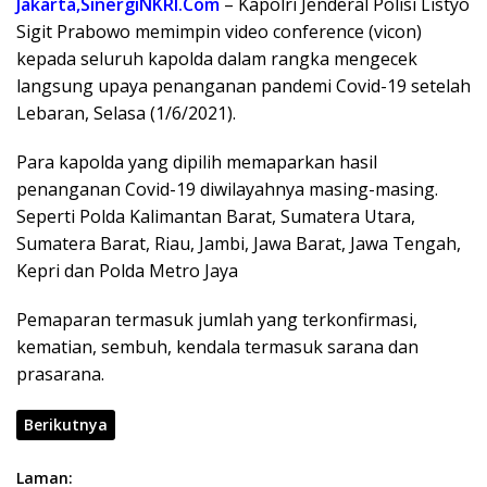
Jakarta,SinergiNKRI.Com
– Kapolri Jenderal Polisi Listyo
e
itt
at
e
e
ar
Sigit Prabowo memimpin video conference (vicon)
b
er
s
gr
e
kepada seluruh kapolda dalam rangka mengecek
o
A
a
langsung upaya penanganan pandemi Covid-19 setelah
o
p
m
Lebaran, Selasa (1/6/2021).
k
p
Para kapolda yang dipilih memaparkan hasil
penanganan Covid-19 diwilayahnya masing-masing.
Seperti Polda Kalimantan Barat, Sumatera Utara,
Sumatera Barat, Riau, Jambi, Jawa Barat, Jawa Tengah,
Kepri dan Polda Metro Jaya
Pemaparan termasuk jumlah yang terkonfirmasi,
kematian, sembuh, kendala termasuk sarana dan
prasarana.
Berikutnya
Laman: