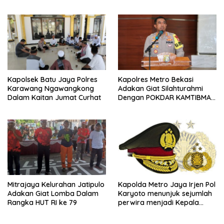
Bulan Ramadhan
Barat Hadiri Giat Musres
Pokdarkamtibmas
Kapolsek Batu Jaya Polres
Kapolres Metro Bekasi
Karawang Ngawangkong
Adakan Giat Silahturahmi
Dalam Kaitan Jumat Curhat
Dengan POKDAR KAMTIBMAS
Se Kabupaten Bekasi
Mitrajaya Kelurahan Jatipulo
Kapolda Metro Jaya Irjen Pol
Adakan Giat Lomba Dalam
Karyoto menunjuk sejumlah
Rangka HUT RI ke 79
perwira menjadi Kepala
Kepolisian Sektor