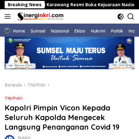
Langsung
Breaking News
Bupati Karawang Resmi Buka Kejuaraan Nasional Jud
ke
konten
Home
Sumsel
NasIonal
Ekbis
Hukrim
Politik
Indu
Beranda
TNI/Polri
TNI/Polri
Kapolri Pimpin Vicon Kepada
Seluruh Kapolda Mengecek
Langsung Penanganan Covid 19
Redaksi