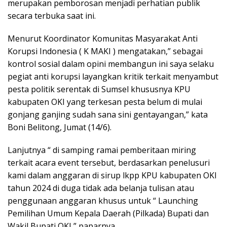
merupakan pemborosan menjadi perhatian publik
m
secara terbuka saat ini.
Menurut Koordinator Komunitas Masyarakat Anti
Korupsi Indonesia ( K MAKI ) mengatakan,” sebagai
kontrol sosial dalam opini membangun ini saya selaku
pegiat anti korupsi layangkan kritik terkait menyambut
pesta politik serentak di Sumsel khususnya KPU
kabupaten OKI yang terkesan pesta belum di mulai
gonjang ganjing sudah sana sini gentayangan,” kata
Boni Belitong, Jumat (14/6).
Lanjutnya “ di samping ramai pemberitaan miring
terkait acara event tersebut, berdasarkan penelusuri
kami dalam anggaran di sirup lkpp KPU kabupaten OKI
tahun 2024 di duga tidak ada belanja tulisan atau
penggunaan anggaran khusus untuk “ Launching
Pemilihan Umum Kepala Daerah (Pilkada) Bupati dan
Wakil Bupati OKI,” paparnya