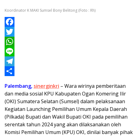
Koordinator K MAKI Sumsel Bony Belitong (Foto : Rh)
F
a
T
c
w
W
e
i
h
L
b
t
a
i
T
o
t
t
n
e
S
Palembang,
sinerginkri
– Wara wirinya pemberitaan
o
e
s
e
l
h
dan media sosial KPU Kabupaten Ogan Komering Ilir
k
r
A
e
a
(OKI) Sumatera Selatan (Sumsel) dalam pelaksanaan
Kegiatan Launching Pemilihan Umum Kepala Daerah
p
g
r
(Pilkada) Bupati dan Wakil Bupati OKI pada pemilihan
p
r
e
serentak tahun 2024 yang akan dilaksanakan oleh
a
Komisi Pemilihan Umum (KPU) OKI, dinilai banyak pihak