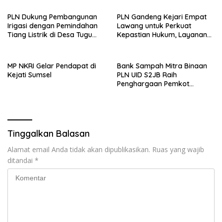
Pasokan Listrik
PLN Dukung Pembangunan
PLN Gandeng Kejari Empat
Irigasi dengan Pemindahan
Lawang untuk Perkuat
Tiang Listrik di Desa Tugu
Kepastian Hukum, Layanan
Agung
Kelistrikan Ditargetkan Makin
Andal
‎MP NKRI Gelar Pendapat di
Bank Sampah Mitra Binaan
Kejati Sumsel
PLN UID S2JB Raih
Penghargaan Pemkot
Palembang, Program Bayar
SPP dengan Sampah Dinilai
Berdampak Nyata
Tinggalkan Balasan
Alamat email Anda tidak akan dipublikasikan.
Ruas yang wajib
ditandai
*