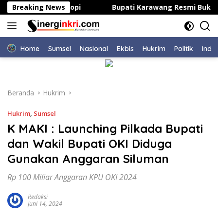
Langsung
epsek di Bahodopi
Breaking News
Bupati Karawang Resmi Buka Kejua
ke
konten
Home
Sumsel
NasIonal
Ekbis
Hukrim
Politik
Indu
Beranda
Hukrim
Hukrim
,
Sumsel
K MAKI : Launching Pilkada Bupati
dan Wakil Bupati OKI Diduga
Gunakan Anggaran Siluman
Rp 100 Miliar Anggaran KPU OKI 2024
Redaksi
Juni 14, 2024