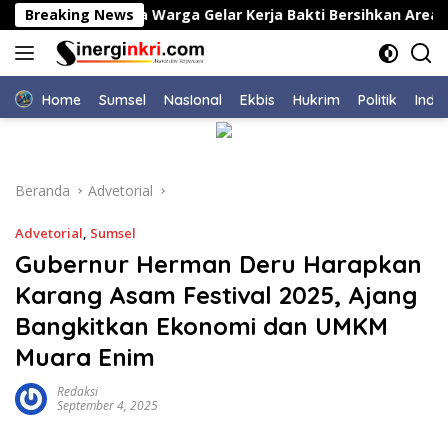
Langsung
arawang Bersama Warga Gelar Kerja Bakti Bersihkan Area TPU
Breaking News
ke
konten
Home
Sumsel
NasIonal
Ekbis
Hukrim
Politik
Indu
Beranda
Advetorial
Advetorial
,
Sumsel
Gubernur Herman Deru Harapkan
Karang Asam Festival 2025, Ajang
Bangkitkan Ekonomi dan UMKM
Muara Enim
Redaksi
September 4, 2025