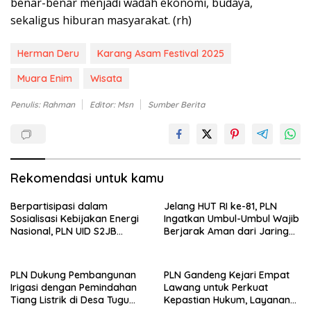
benar-benar menjadi wadah ekonomi, budaya,
sekaligus hiburan masyarakat. (rh)
Herman Deru
Karang Asam Festival 2025
Muara Enim
Wisata
Penulis: Rahman
Editor: Msn
Sumber Berita
Rekomendasi untuk kamu
Berpartisipasi dalam
Jelang HUT RI ke-81, PLN
Sosialisasi Kebijakan Energi
Ingatkan Umbul-Umbul Wajib
Nasional, PLN UID S2JB
Berjarak Aman dari Jaringan
Tegaskan Kesiapan Jaga
Listrik
Pasokan Listrik
PLN Dukung Pembangunan
PLN Gandeng Kejari Empat
Irigasi dengan Pemindahan
Lawang untuk Perkuat
Tiang Listrik di Desa Tugu
Kepastian Hukum, Layanan