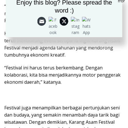
Enjoy this blog? Please spread the
“Event ini memberikan multiplier effect yang luar biasa,
word :)
mulai dari UMKM hingga sektor pariwisata,” tegas
Reza.
Herman Deru menegaskan, Pemprov Sumsel akan
terus mendukung event serupa. Ia ingin Karang Asam
Festival menjadi agenda tahunan yang mendorong
tumbuhnya ekonomi kreatif.
“Festival ini harus terus berkembang. Dengan
kolaborasi, kita bisa menjadikannya motor penggerak
ekonomi daerah,” katanya.
Festival juga menampilkan berbagai pertunjukan seni
dan budaya, yang semakin menambah daya tarik bagi
wisatawan. Dengan demikian, Karang Asam Festival