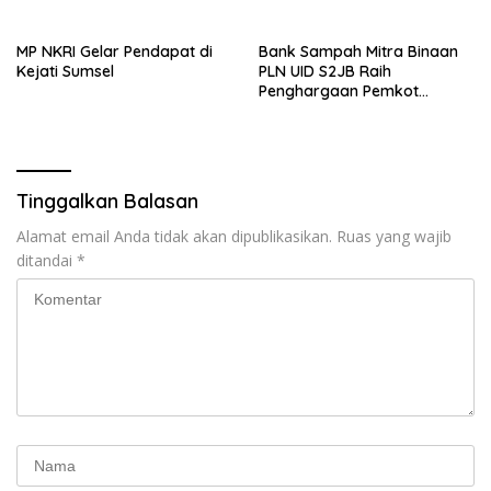
Agung
Kelistrikan Ditargetkan Makin
Andal
‎MP NKRI Gelar Pendapat di
Bank Sampah Mitra Binaan
Kejati Sumsel
PLN UID S2JB Raih
Penghargaan Pemkot
Palembang, Program Bayar
SPP dengan Sampah Dinilai
Berdampak Nyata
Tinggalkan Balasan
Alamat email Anda tidak akan dipublikasikan.
Ruas yang wajib
ditandai
*