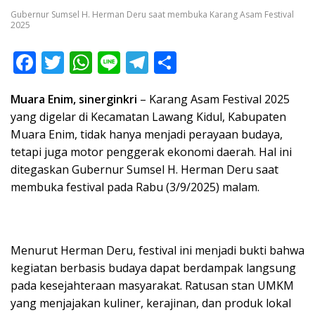
Gubernur Sumsel H. Herman Deru saat membuka Karang Asam Festival
2025
F
T
W
Li
T
S
ac
w
h
n
el
h
Muara Enim, sinerginkri
– Karang Asam Festival 2025
e
itt
at
e
e
ar
yang digelar di Kecamatan Lawang Kidul, Kabupaten
b
er
s
gr
e
Muara Enim, tidak hanya menjadi perayaan budaya,
o
A
a
tetapi juga motor penggerak ekonomi daerah. Hal ini
o
p
m
ditegaskan Gubernur Sumsel H. Herman Deru saat
membuka festival pada Rabu (3/9/2025) malam.
k
p
Menurut Herman Deru, festival ini menjadi bukti bahwa
kegiatan berbasis budaya dapat berdampak langsung
pada kesejahteraan masyarakat. Ratusan stan UMKM
yang menjajakan kuliner, kerajinan, dan produk lokal