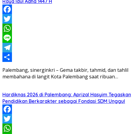
Raya Idul Adha 1447 H
Facebook
Twitter
WhatsApp
Line
Telegram
Share
Palembang, sinerginkri – Gema takbir, tahmid, dan tahlil
membahana di langit Kota Palembang saat ribuan…
Hardiknas 2026 di Palembang: Aprizal Hasyim Tegaskan
Pendidikan Berkarakter sebagai Fondasi SDM Unggul
Facebook
Twitter