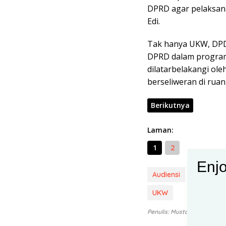
DPRD agar pelaksana
Edi.
Tak hanya UKW, DPD
DPRD dalam program 
dilatarbelakangi ol
berseliweran di ruang
Berikutnya
Laman:
1
2
Enjo
Audiensi
DPD PJS 
UKW
Penulis: Mustakim
Edito