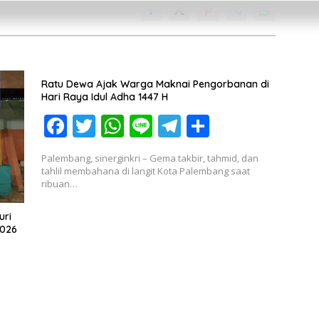
Ratu Dewa Ajak Warga Maknai Pengorbanan di
Hari Raya Idul Adha 1447 H
F
T
W
Li
T
S
ac
w
h
n
el
h
Palembang, sinerginkri – Gema takbir, tahmid, dan
e
itt
at
e
e
ar
tahlil membahana di langit Kota Palembang saat
ribuan…
b
er
s
gr
e
o
A
a
uri
2026
o
p
m
k
p