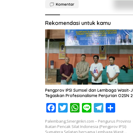
Komentar
Rekomendasi untuk kamu
Pengprov IPSI Sumsel dan Lembaga Wasit-J
Tegaskan Profesionalisme Penjurian O2SN 
F
T
W
Li
T
S
ac
w
h
n
el
h
Palembang,Sinerginkri.com – Pengurus Provinsi
e
itt
at
e
e
ar
Ikatan Pencak Silat Indonesia (Pengprov IPSI)
Sumatera Selatan bersama Lembaga Wasit…