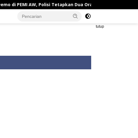
AW, Polisi Tetapkan Dua Orang Tersangka
Bupati Kar
tutup