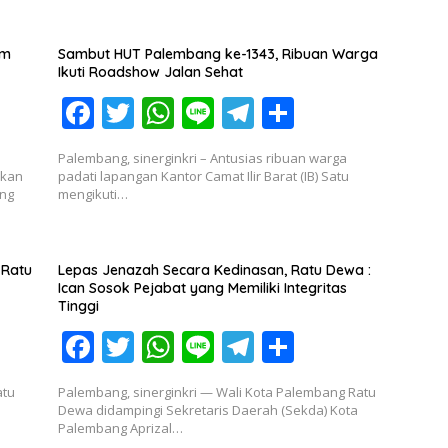
im
Sambut HUT Palembang ke-1343, Ribuan Warga
Ikuti Roadshow Jalan Sehat
F
T
W
Li
T
S
ac
w
h
n
el
h
Palembang, sinerginkri – Antusias ribuan warga
e
itt
at
e
e
ar
ikan
padati lapangan Kantor Camat Ilir Barat (IB) Satu
ang
mengikuti…
b
er
s
gr
e
o
A
a
o
p
m
 Ratu
Lepas Jenazah Secara Kedinasan, Ratu Dewa :
Ican Sosok Pejabat yang Memiliki Integritas
k
p
Tinggi
F
T
W
Li
T
S
ac
w
h
n
el
h
atu
Palembang, sinerginkri — Wali Kota Palembang Ratu
e
itt
at
e
e
ar
Dewa didampingi Sekretaris Daerah (Sekda) Kota
Palembang Aprizal…
b
er
s
gr
e