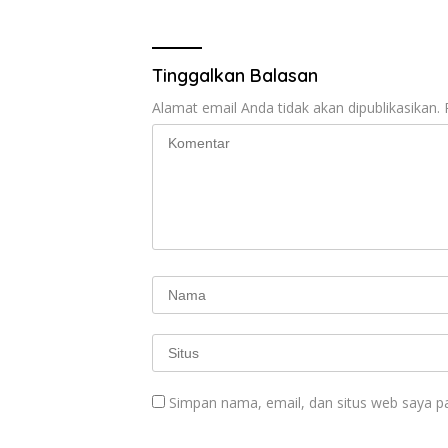
o
A
a
o
p
m
Tinggalkan Balasan
k
p
Alamat email Anda tidak akan dipublikasikan.
Simpan nama, email, dan situs web saya p