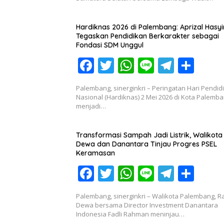
b
er
s
gr
e
o
A
a
Hardiknas 2026 di Palembang: Aprizal Hasy
o
p
m
Tegaskan Pendidikan Berkarakter sebagai
Fondasi SDM Unggul
k
p
F
T
W
Li
T
S
ac
w
h
n
el
h
Palembang, sinerginkri – Peringatan Hari Pendid
e
itt
at
e
e
ar
Nasional (Hardiknas) 2 Mei 2026 di Kota Palemb
menjadi…
b
er
s
gr
e
o
A
a
Transformasi Sampah Jadi Listrik, Walikota
o
p
m
Dewa dan Danantara Tinjau Progres PSEL
Keramasan
k
p
F
T
W
Li
T
S
ac
w
h
n
el
h
Palembang, sinerginkri – Walikota Palembang, R
e
itt
at
e
e
ar
Dewa bersama Director Investment Danantara
Indonesia Fadli Rahman meninjau…
b
er
s
gr
e