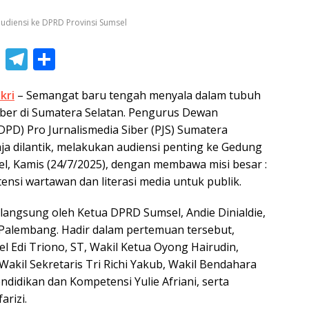
audiensi ke DPRD Provinsi Sumsel
Li
T
S
n
el
h
kri
– Semangat baru tengah menyala dalam tubuh
e
e
ar
siber di Sumatera Selatan. Pengurus Dewan
gr
e
DPD) Pro Jurnalismedia Siber (PJS) Sumatera
a
ja dilantik, melakukan audiensi penting ke Gedung
m
l, Kamis (24/7/2025), dengan membawa misi besar :
nsi wartawan dan literasi media untuk publik.
a langsung oleh Ketua DPRD Sumsel, Andie Dinialdie,
i Palembang. Hadir dalam pertemuan tersebut,
l Edi Triono, ST, Wakil Ketua Oyong Hairudin,
Wakil Sekretaris Tri Richi Yakub, Wakil Bendahara
endidikan dan Kompetensi Yulie Afriani, serta
arizi.