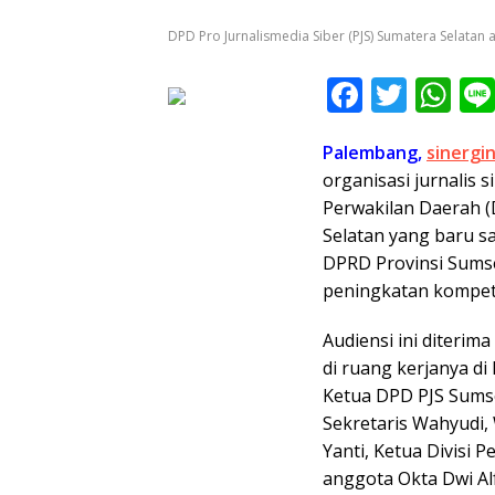
DPD Pro Jurnalismedia Siber (PJS) Sumatera Selatan 
F
T
W
ac
w
h
Palembang,
sinergin
e
itt
at
organisasi jurnalis 
b
er
s
Perwakilan Daerah (
o
A
Selatan yang baru sa
o
p
DPRD Provinsi Sumse
peningkatan kompete
k
p
Audiensi ini diterim
di ruang kerjanya d
Ketua DPD PJS Sumse
Sekretaris Wahyudi, 
Yanti, Ketua Divisi P
anggota Okta Dwi Alf