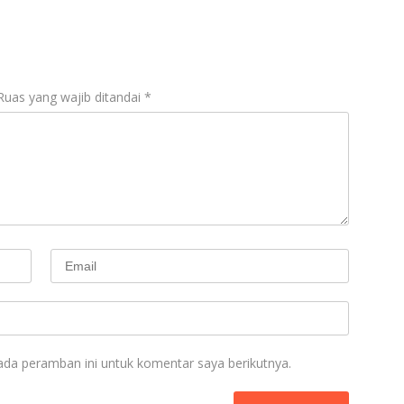
o
A
a
o
p
m
k
p
Ruas yang wajib ditandai
*
ada peramban ini untuk komentar saya berikutnya.