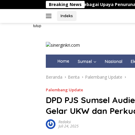
Langsung
 Vitamin dan Kalsium Sebagai Upaya Penurunan Angka Stunt
Breaking News
ke
konten
Indeks
tutup
Home
Sumsel
NasIonal
Ek
Beranda
Berita
Palembang Update
Palembang Update
DPD PJS Sumsel Audie
Gelar UKW dan Perkua
Redaksi
Juli 24, 2025