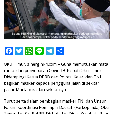
F
T
W
Li
T
S
ac
w
h
n
el
h
OKU Timur, sinerginkri.com – Guna memutuskan mata
e
itt
at
e
e
ar
rantai dari penyebaran Covid 19 ,Bupati Oku Timur
b
er
s
gr
e
Didampingi Ketua DPRD dan Polres, Kejari dan TNI
o
A
a
bagikan masker kepada pengguna jalan di sekitar
o
p
m
pasar Martapura dan sekitarnya,
k
p
Turut serta dalam pembagian masker TNI dan Unsur
Forum Koordinasi Pemimpin Daerah (Forkopimda) Oku
Timur dan Sat Pol.PP, Dishub dan Dinas Kesehata,Rabu