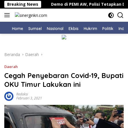
Langsung
Kecamatan
Breaking News
Demo di PEMI AW, Polisi Tetapkan Dua Ora
ke
konten
Home
Sumsel
NasIonal
Ekbis
Hukrim
Politik
Indu
Beranda
Daerah
Daerah
Cegah Penyebaran Covid-19, Bupati
OKU Timur Lakukan ini
Redaksi
Februari 3, 2021