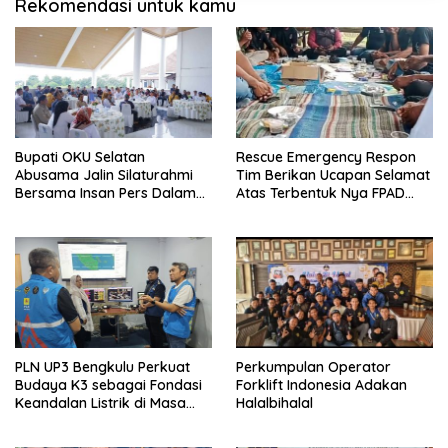
Rekomendasi untuk kamu
Bupati OKU Selatan
Rescue Emergency Respon
Abusama Jalin Silaturahmi
Tim Berikan Ucapan Selamat
Bersama Insan Pers Dalam
Atas Terbentuk Nya FPAD
Rangka Peringati HPN Tahun
Kabupaten Bekasi
2026
PLN UP3 Bengkulu Perkuat
Perkumpulan Operator
Budaya K3 sebagai Fondasi
Forklift Indonesia Adakan
Keandalan Listrik di Masa
Halalbihalal
Siaga Idul Adha