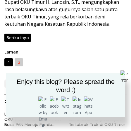
Bupati OKU Timur H. Lanosin, S.T., mengungkapkan
rasa belasungkawa atas gugurnya salah satu putra
terbaik OKU Timur, yang rela berkorban demi
keutuhan Negara Kesatuan Republik Indonesia.
Berikutnya
Laman:
1
2
Enjoy this blog? Please spread the
word :)
Rekomendasi untuk kamu
Lantik Ribuan Relawan di
PLN Percepat Pemulihan
OKU Timur, Iskandar Perkuat
Listrik Usai Tiang Jaringan
Basis PAN Menuju Pemilu
Tertabrak Truk di OKU Timur
2029