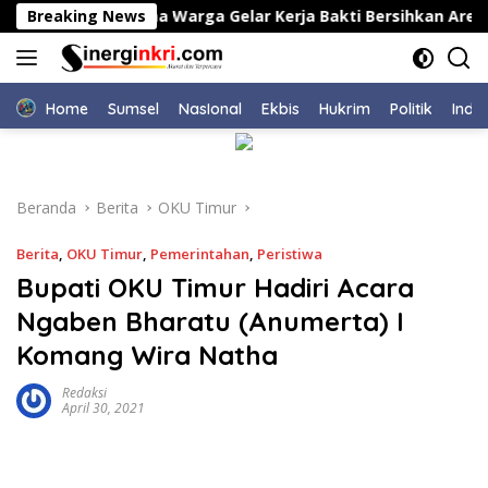
Langsung
 Karawang Bersama Warga Gelar Kerja Bakti Bersihkan Area T
Breaking News
ke
konten
Home
Sumsel
NasIonal
Ekbis
Hukrim
Politik
Indu
Beranda
Berita
OKU Timur
Berita
,
OKU Timur
,
Pemerintahan
,
Peristiwa
Bupati OKU Timur Hadiri Acara
Ngaben Bharatu (Anumerta) I
Komang Wira Natha
Redaksi
April 30, 2021