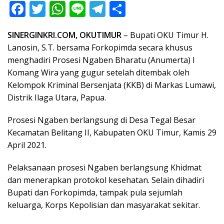
F
T
W
Li
T
S
ac
w
h
n
el
h
SINERGINKRI.COM, OKUTIMUR
– Bupati OKU Timur H.
e
itt
at
e
e
ar
Lanosin, S.T. bersama Forkopimda secara khusus
b
er
s
gr
e
menghadiri Prosesi Ngaben Bharatu (Anumerta) I
o
A
a
Komang Wira yang gugur setelah ditembak oleh
o
p
m
Kelompok Kriminal Bersenjata (KKB) di Markas Lumawi,
Distrik Ilaga Utara, Papua.
k
p
Prosesi Ngaben berlangsung di Desa Tegal Besar
Kecamatan Belitang II, Kabupaten OKU Timur, Kamis 29
April 2021.
Pelaksanaan prosesi Ngaben berlangsung Khidmat
dan menerapkan protokol kesehatan. Selain dihadiri
Bupati dan Forkopimda, tampak pula sejumlah
keluarga, Korps Kepolisian dan masyarakat sekitar.