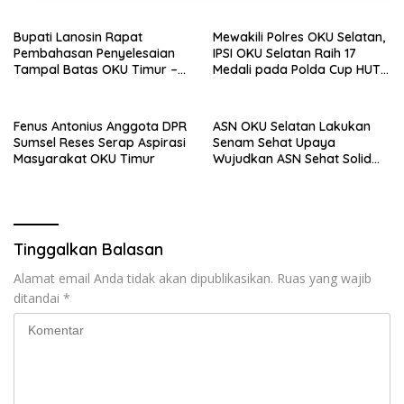
Bupati Lanosin Rapat
Mewakili Polres OKU Selatan,
Pembahasan Penyelesaian
IPSI OKU Selatan Raih 17
Tampal Batas OKU Timur –
Medali pada Polda Cup HUT
OKI
Bhayangkara ke-80
Fenus Antonius Anggota DPR
ASN OKU Selatan Lakukan
Sumsel Reses Serap Aspirasi
Senam Sehat Upaya
Masyarakat OKU Timur
Wujudkan ASN Sehat Solid
Produktif Menuju OKU
Selatan Berjaya
Tinggalkan Balasan
Alamat email Anda tidak akan dipublikasikan.
Ruas yang wajib
ditandai
*