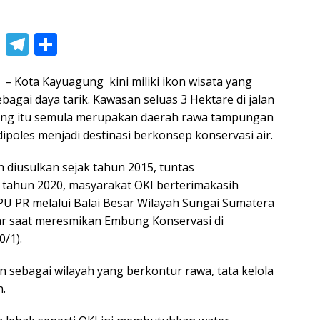
Li
T
S
n
el
h
 – Kota Kayuagung kini miliki ikon wisata yang
e
e
ar
agai daya tarik. Kawasan seluas 3 Hektare di jalan
gr
e
gung itu semula merupakan daerah rawa tampungan
a
 dipoles menjadi destinasi berkonsep konservasi air.
m
h diusulkan sejak tahun 2015, tuntas
tahun 2020, masyarakat OKI berterimakasih
U PR melalui Balai Besar Wilayah Sungai Sumatera
ar saat meresmikan Embung Konservasi di
/1).
 sebagai wilayah yang berkontur rawa, tata kelola
n.