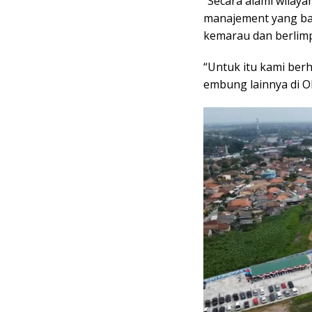
“Secara alami wilay
manajement yang baik
kemarau dan berlimpa
“Untuk itu kami be
embung lainnya di O