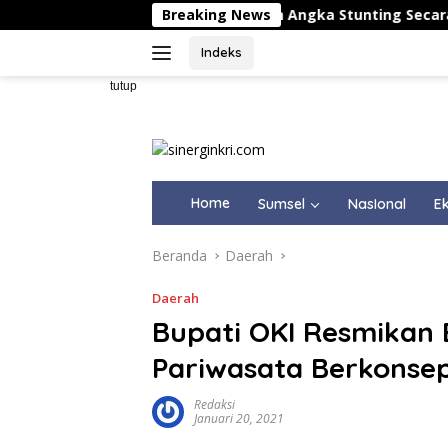
Langsung
Sebagai Upaya Penurunan Angka Stunting Secara Serentak di
Breaking News
ke
konten
Indeks
tutup
Home
Sumsel
NasIonal
Ek
Beranda
Daerah
Daerah
Bupati OKI Resmikan
Pariwasata Berkonsep
Redaksi
Januari 20, 2021