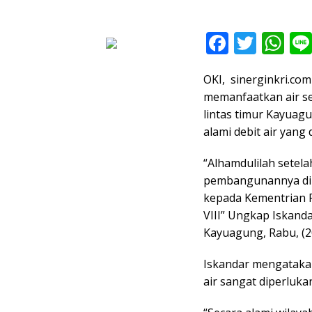
F
T
W
ac
w
h
OKI, sinerginkri.com
e
itt
at
memanfaatkan air seb
b
er
s
lintas timur Kayua
o
A
alami debit air yang
o
p
“Alhamdulilah setela
k
p
pembangunannya di 
kepada Kementrian P
VIII” Ungkap Iskand
Kayuagung, Rabu, (20
Iskandar mengatakan
air sangat diperluka