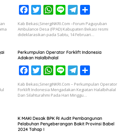
F
T
W
Li
T
S
ac
w
h
n
el
h
gan
Kab Bekasi,SinergiNKRI.Com –Forum Paguyuban
e
itt
at
e
e
ar
sama
Ambulance Desa (FPAD) Kabupaten Bekasi resmi
dideklarasikan pada Sabtu, 14 Februari…
b
er
s
gr
e
o
A
a
ai
Perkumpulan Operator Forklift Indonesia
o
p
m
Adakan Halalbihalal
k
p
F
T
W
Li
T
S
ac
w
h
n
el
h
Kab Bekasi,SinergiNKRI.Com – Perkumpulan Operator
e
itt
at
e
e
ar
dul
Forklift Indonesia Mengadakan Kegiatan Halalbihalal
n
Dan Silahturahmi Pada Hari Minggu…
b
er
s
gr
e
o
A
a
o
p
m
K MAKI Desak BPK RI Audit Pembangunan
Pelabuhan Penyeberangan Bakit Provinsi Babel
k
p
2024 Tahap I