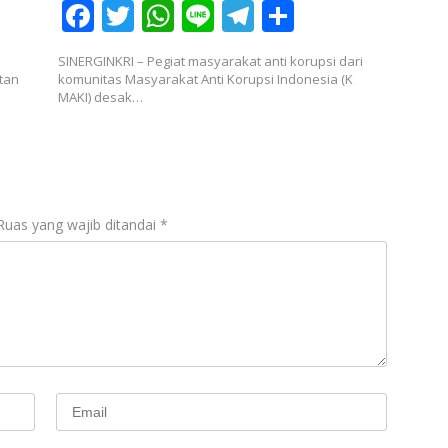
F
T
W
Li
T
S
ac
w
h
n
el
h
SINERGINKRI – Pegiat masyarakat anti korupsi dari
e
itt
at
e
e
ar
tan
komunitas Masyarakat Anti Korupsi Indonesia (K
MAKI) desak…
b
er
s
gr
e
o
A
a
o
p
m
k
p
Ruas yang wajib ditandai
*