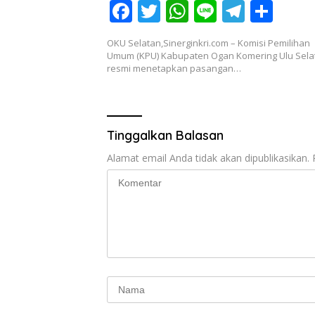
F
T
W
Li
T
S
ac
w
h
n
el
h
OKU Selatan,Sinerginkri.com – Komisi Pemilihan
e
itt
at
e
e
ar
Umum (KPU) Kabupaten Ogan Komering Ulu Sela
resmi menetapkan pasangan…
b
er
s
gr
e
o
A
a
o
p
m
Tinggalkan Balasan
k
p
Alamat email Anda tidak akan dipublikasikan.