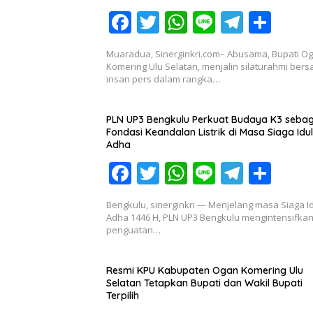
F
T
W
Li
T
S
ac
w
h
n
el
h
Muaradua, Sinerginkri.com– Abusama, Bupati O
e
itt
at
e
e
ar
Komering Ulu Selatan, menjalin silaturahmi ber
insan pers dalam rangka…
b
er
s
gr
e
o
A
a
PLN UP3 Bengkulu Perkuat Budaya K3 sebag
o
p
m
Fondasi Keandalan Listrik di Masa Siaga Idul
Adha
k
p
F
T
W
Li
T
S
ac
w
h
n
el
h
Bengkulu, sinerginkri — Menjelang masa Siaga I
e
itt
at
e
e
ar
Adha 1446 H, PLN UP3 Bengkulu mengintensifka
penguatan…
b
er
s
gr
e
o
A
a
Resmi KPU Kabupaten Ogan Komering Ulu
o
p
m
Selatan Tetapkan Bupati dan Wakil Bupati
Terpilih
k
p