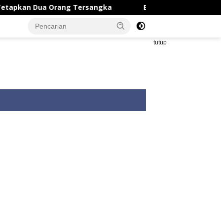
a Orang Tersangka
Bupati Karawang Pimpin Penertiba
tutup