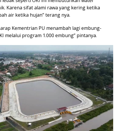
ah lebak seperti OKI ini membutuhkan water
. Karena sifat alami rawa yang kering ketika
h air ketika hujan” terang nya.
rharap Kementrian PU menambah lagi embung-
KI melalui program 1.000 embung” pintanya.