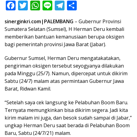
F
T
W
Li
T
S
ac
w
h
n
el
h
sinerginkri.com|PALEMBANG
– Gubernur Provinsi
e
itt
at
e
e
ar
Sumatera Selatan (Sumsel), H Herman Deru kembali
b
er
s
gr
e
memberikan bantuan kemanusiaan berupa oksigen
o
A
a
bagi pemerintah provinsi Jawa Barat (Jabar).
o
p
m
Gubernur Sumsel, Herman Deru mengatakatakan,
k
p
pengiriman oksigen tersebut seyogyanya dilakukan
pada Minggu (25/7). Namun, dipercepat untuk dikirim
Sabtu (24/7) malam atas permintaan Gubernur Jawa
Barat, Ridwan Kamil.
“Setelah saya cek langsung ke Pelabuhan Boom Baru.
Ternyata memungkinkan bisa dikirim segera. Jadi kita
kirim malam ini juga, dan besok sudah sampai di Jabar,”
ungkap Herman Deru saat berada di Pelabuhan Boom
Baru, Sabtu (24/7/21) malam.