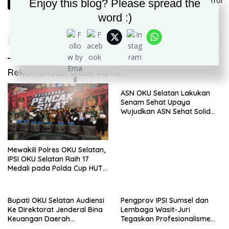
Enjoy this blog? Please spread the
1
2
word :)
Rekomendasi untuk kamu
ASN OKU Selatan Lakukan
Senam Sehat Upaya
Wujudkan ASN Sehat Solid
Produktif Menuju OKU
Selatan Berjaya
Mewakili Polres OKU Selatan,
IPSI OKU Selatan Raih 17
Medali pada Polda Cup HUT
Bhayangkara ke-80
Bupati OKU Selatan Audiensi
Pengprov IPSI Sumsel dan
Ke Direktorat Jenderal Bina
Lembaga Wasit-Juri
Keuangan Daerah
Tegaskan Profesionalisme
Kemendagri
Penjurian O2SN 2026