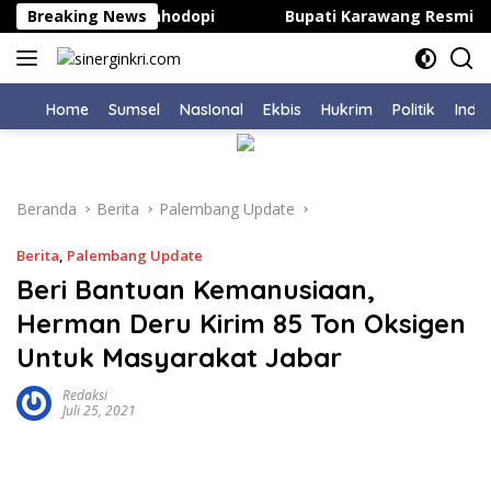
Langsung
itas Kepsek di Bahodopi
Breaking News
Bupati Karawang Resmi Buka
ke
konten
Home
Sumsel
NasIonal
Ekbis
Hukrim
Politik
Indu
Beranda
Berita
Palembang Update
Berita
,
Palembang Update
Beri Bantuan Kemanusiaan,
Herman Deru Kirim 85 Ton Oksigen
Untuk Masyarakat Jabar
Redaksi
Juli 25, 2021