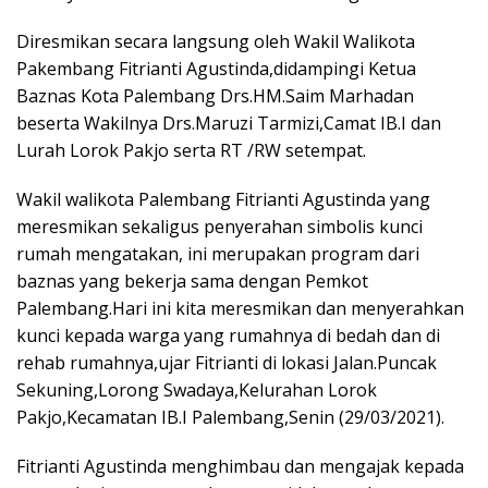
o
p
m
Diresmikan secara langsung oleh Wakil Walikota
k
p
Pakembang Fitrianti Agustinda,didampingi Ketua
Baznas Kota Palembang Drs.HM.Saim Marhadan
beserta Wakilnya Drs.Maruzi Tarmizi,Camat IB.I dan
Lurah Lorok Pakjo serta RT /RW setempat.
Wakil walikota Palembang Fitrianti Agustinda yang
meresmikan sekaligus penyerahan simbolis kunci
rumah mengatakan, ini merupakan program dari
baznas yang bekerja sama dengan Pemkot
Palembang.Hari ini kita meresmikan dan menyerahkan
kunci kepada warga yang rumahnya di bedah dan di
rehab rumahnya,ujar Fitrianti di lokasi Jalan.Puncak
Sekuning,Lorong Swadaya,Kelurahan Lorok
Pakjo,Kecamatan IB.I Palembang,Senin (29/03/2021).
Fitrianti Agustinda menghimbau dan mengajak kepada