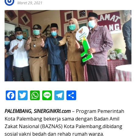
Maret 29, 2021
F
T
W
Li
T
S
ac
w
h
n
el
h
PALEMBANG, SINERGINKRI.com
– Program Pemerintah
e
itt
at
e
e
ar
Kota Palembang bekerja sama dengan Badan Amil
b
er
s
gr
e
Zakat Nasional (BAZNAS) Kota Palembang,dibidang
o
A
a
sosial yakni bedah dan rehab rumah warga.