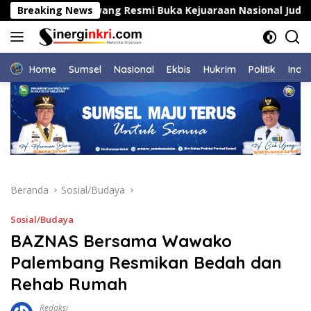
Langsung
Bupati Karawang Resmi Buka Kejuaraan Nasional Judo Mahas
Breaking News
ke
konten
Home
Sumsel
NasIonal
Ekbis
Hukrim
Politik
Indu
Beranda
Sosial/Budaya
Sosial/Budaya
BAZNAS Bersama Wawako
Palembang Resmikan Bedah dan
Rehab Rumah
Redaksi