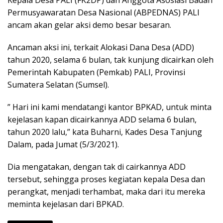
Kepala Desa PALI (FK2DP) dan Anggota Asosiasi Badan
b
er
s
gr
e
Permusyawaratan Desa Nasional (ABPEDNAS) PALI
o
A
a
ancam akan gelar aksi demo besar besaran.
o
p
m
Ancaman aksi ini, terkait Alokasi Dana Desa (ADD)
k
p
tahun 2020, selama 6 bulan, tak kunjung dicairkan oleh
Pemerintah Kabupaten (Pemkab) PALI, Provinsi
Sumatera Selatan (Sumsel).
” Hari ini kami mendatangi kantor BPKAD, untuk minta
kejelasan kapan dicairkannya ADD selama 6 bulan,
tahun 2020 lalu,” kata Buharni, Kades Desa Tanjung
Dalam, pada Jumat (5/3/2021).
Dia mengatakan, dengan tak di cairkannya ADD
tersebut, sehingga proses kegiatan kepala Desa dan
perangkat, menjadi terhambat, maka dari itu mereka
meminta kejelasan dari BPKAD.