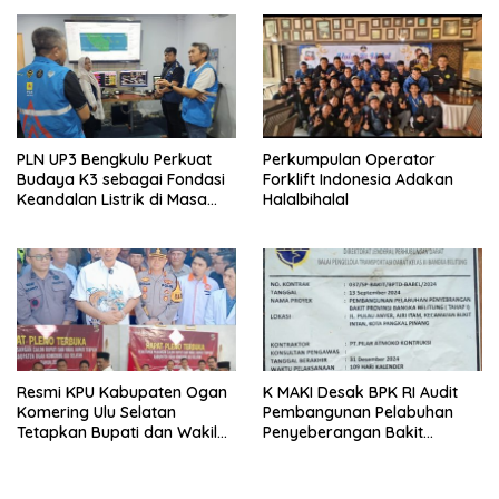
2026
PLN UP3 Bengkulu Perkuat
Perkumpulan Operator
Budaya K3 sebagai Fondasi
Forklift Indonesia Adakan
Keandalan Listrik di Masa
Halalbihalal
Siaga Idul Adha
Resmi KPU Kabupaten Ogan
K MAKI Desak BPK RI Audit
Komering Ulu Selatan
Pembangunan Pelabuhan
Tetapkan Bupati dan Wakil
Penyeberangan Bakit
Bupati Terpilih
Provinsi Babel 2024 Tahap I