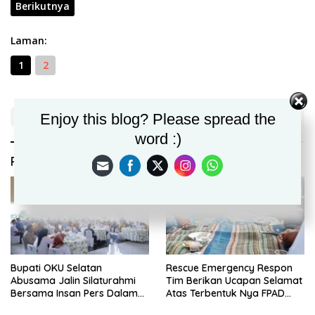
Berikutnya
Laman:
1
2
Enjoy this blog? Please spread the
word :)
Rekomendasi untuk kamu
Bupati OKU Selatan
Rescue Emergency Respon
Abusama Jalin Silaturahmi
Tim Berikan Ucapan Selamat
Bersama Insan Pers Dalam
Atas Terbentuk Nya FPAD
Rangka Peringati HPN Tahun
Kabupaten Bekasi