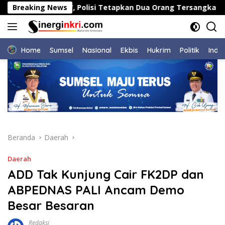
Langsung
o di PEMI AW, Polisi Tetapkan Dua Orang Tersangka
Breaking News
ke
konten
Home
Sumsel
NasIonal
Ekbis
Hukrim
Politik
Indu
Beranda
Daerah
Daerah
ADD Tak Kunjung Cair FK2DP dan
ABPEDNAS PALI Ancam Demo
Besar Besaran
Redaksi