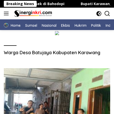
Langsung
kan Kapasitas Kepsek di Bahodopi
Breaking News
Bupati Karawang Re
ke
konten
Home
Sumsel
NasIonal
Ekbis
Hukrim
Politik
Indu
Warga Desa Batujaya Kabupaten Karawang