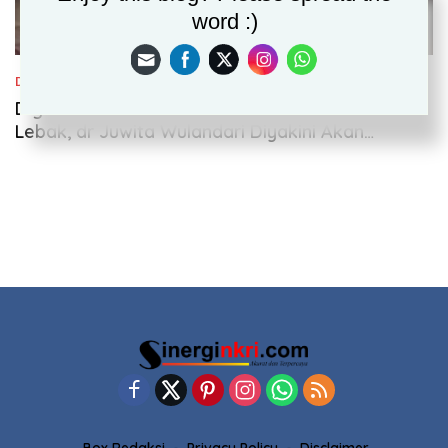
word :)
Daerah
,
Politik
September 14, 2024
Digadang-gadang Menjadi Ketua DPRD Kab.
Lebak, dr Juwita Wulandari Diyakini Akan
Membawa Perubahan Positif