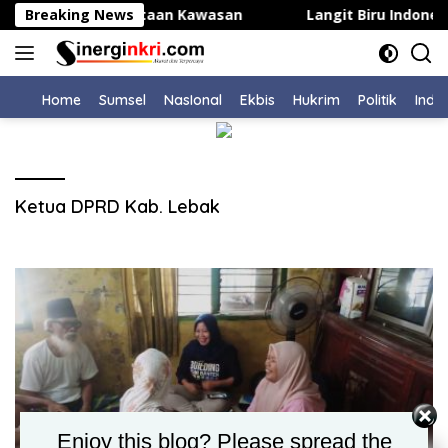
Langsung
dari Komitmen Penataan Kawasan
Breaking News
Langit Biru Indones
ke
konten
Home
Sumsel
NasIonal
Ekbis
Hukrim
Politik
Indu
Ketua DPRD Kab. Lebak
Enjoy this blog? Please spread the