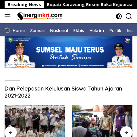
Langsung
i Bahodopi
Breaking News
Bupati Karawang Resmi Buka Kejuaraan Na
ke
konten
Home
Sumsel
NasIonal
Ekbis
Hukrim
Politik
Indu
Dan Pelepasan Kelulusan Siswa Tahun Ajaran
2021-2022