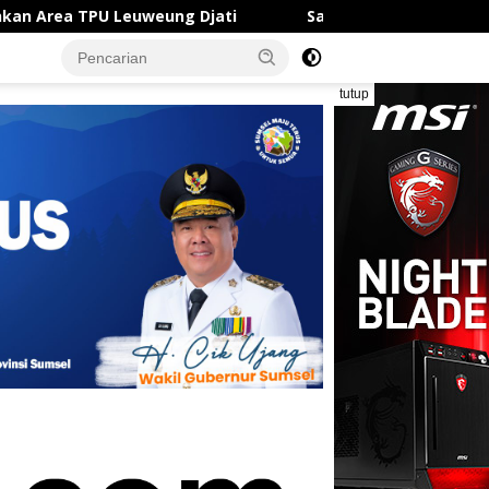
uweung Djati
Satlantas Polresta Karawang Sigap Ban
tutup