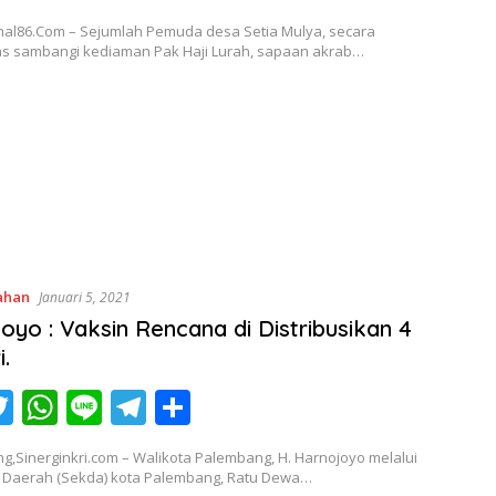
c
w
h
n
el
h
rnal86.Com – Sejumlah Pemuda desa Setia Mulya, secara
itt
at
e
e
ar
as sambangi kediaman Pak Haji Lurah, sapaan akrab…
er
s
gr
e
A
a
p
m
p
ahan
Januari 5, 2021
oyo : Vaksin Rencana di Distribusikan 4
.
T
W
Li
T
S
c
w
h
n
el
h
,Sinerginkri.com – Walikota Palembang, H. Harnojoyo melalui
itt
at
e
e
ar
s Daerah (Sekda) kota Palembang, Ratu Dewa…