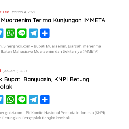
er
s
gr
e
rized
Januari 4, 2021
A
a
i Muaraenim Terima Kunjungan IMMETA
p
m
T
W
Li
T
S
p
c
w
h
n
el
h
, Sinerginkri.com – Bupati Muaraenim, Juarsah, menerima
itt
at
e
e
ar
 Ikatan Mahasiswa Muaraenim dan Sekitarnya (IMMETA)
i…
er
s
gr
e
A
a
l
Januari 3, 2021
p
m
 Bupati Banyuasin, KNPI Betung
p
jolak
T
W
Li
T
S
c
w
h
n
el
h
nerginkri.com – PK Komite Nasional Pemuda Indonesia (KNPI)
itt
at
e
e
ar
Betung kini Bergejolak Bangkit kembali….
er
s
gr
e