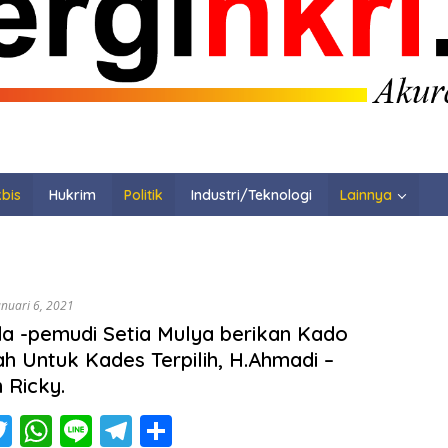
bis
Hukrim
Politik
Industri/Teknologi
Lainnya
anuari 6, 2021
 -pemudi Setia Mulya berikan Kado
ah Untuk Kades Terpilih, H.Ahmadi –
 Ricky.
T
W
Li
T
S