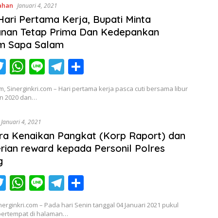
ahan
Januari 4, 2021
A
a
Hari Pertama Kerja, Bupati Minta
p
m
anan Tetap Prima Dan Kedepankan
p
m Sapa Salam
T
W
Li
T
S
c
w
h
n
el
h
, Sinerginkri.com – Hari pertama kerja pasca cuti bersama libur
itt
at
e
e
ar
un 2020 dan…
er
s
gr
e
Januari 4, 2021
A
a
a Kenaikan Pangkat (Korp Raport) dan
p
m
ian reward kepada Personil Polres
p
g
T
W
Li
T
S
c
w
h
n
el
h
nerginkri.com – Pada hari Senin tanggal 04 Januari 2021 pukul
itt
at
e
e
ar
 bertempat di halaman…