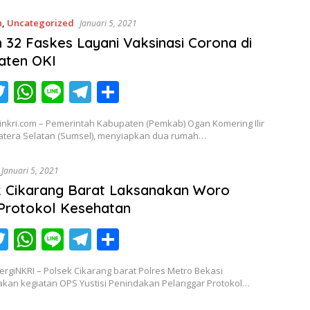
er
s
gr
e
n
,
Uncategorized
Januari 5, 2021
A
a
 32 Faskes Layani Vaksinasi Corona di
p
m
aten OKI
p
T
W
Li
T
S
c
w
h
n
el
h
inkri.com – Pemerintah Kabupaten (Pemkab) Ogan Komering Ilir
itt
at
e
e
ar
matera Selatan (Sumsel), menyiapkan dua rumah…
er
s
gr
e
Januari 5, 2021
A
a
k Cikarang Barat Laksanakan Woro
p
m
Protokol Kesehatan
p
T
W
Li
T
S
c
w
h
n
el
h
ergiNKRI – Polsek Cikarang barat Polres Metro Bekasi
itt
at
e
e
ar
kan kegiatan OPS Yustisi Penindakan Pelanggar Protokol…
er
s
gr
e